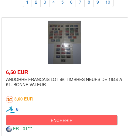
1
2
3
4
5
6
7
8
9
10
6,50 EUR
ANDORRE FRANCAIS LOT 46 TIMBRES NEUFS DE 1944 A
51. BONNE VALEUR
3,60 EUR
6
ENCHÉRIR
FR - 01***