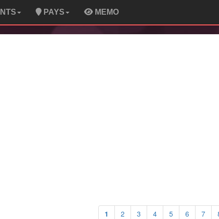
ENTS
PAYS
MEMO
1
2
3
4
5
6
7