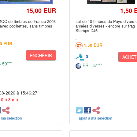
15,00 EUR
1,50 
OC de timbres de France 2003
Lot de 10 timbres de Pays divers 
 avec pochettes, sans timbres
années diverses - encore sur frag
Stamps D46
50 EUR
1,50 EUR
ENCHÉRIR
0
ACHET
 50***
FR - 57***
08-2026 à 15:46:27
 10 h 3 mn
à ma sélection
+ ajout à ma sélection