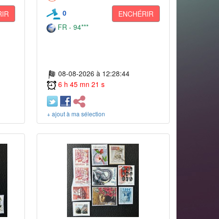
0
IR
ENCHÉRIR
FR - 94***
08-08-2026 à 12:28:44
6 h 45 mn 21 s
+ ajout à ma sélection