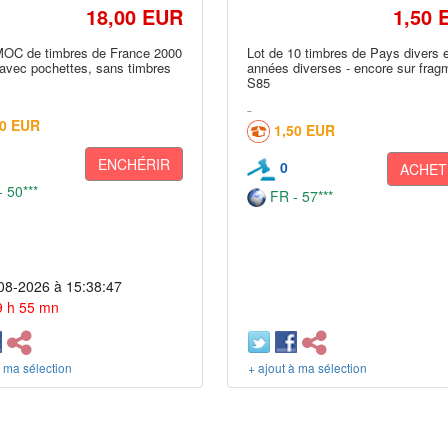
18,00 EUR
1,50 
OC de timbres de France 2000
Lot de 10 timbres de Pays divers 
 avec pochettes, sans timbres
années diverses - encore sur frag
S85
50 EUR
1,50 EUR
ENCHÉRIR
0
ACHET
 50***
FR - 57***
08-2026 à 15:38:47
 9 h 55 mn
à ma sélection
+ ajout à ma sélection