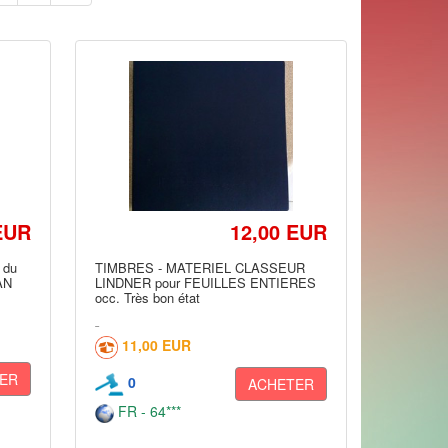
EUR
12,00 EUR
 du
TIMBRES - MATERIEL CLASSEUR
AN
LINDNER pour FEUILLES ENTIERES
occ. Très bon état
11,00 EUR
ER
0
ACHETER
FR - 64***