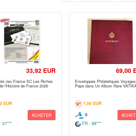
33,92 EUR
69,00 
té Jeu France SC Les Riches
Enveloppes Philateliques Voyages
e l'Histoire de France 2026
Pape dans Un Album Rare VATIK
90 EUR
7,00 EUR
0
ACHETER
ACHET
 37***
FR - 88***