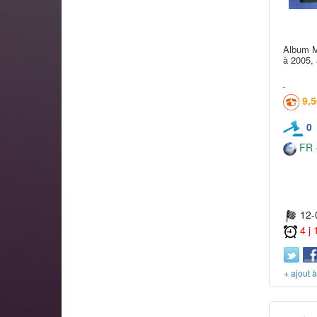
Album M
à 2005,
9,
0
FR -
12-
4 j
+ ajout 