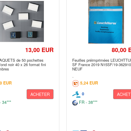
13,00 EUR
80,00 
AQUETS de 50 pochettes
Feuilles préimprimées LEUCHTT
nd noir 40 x 26 format fini
SF France 2019 N15SF/19-36291
imbres
NEUF
00 EUR
5,24 EUR
0
ACHETER
ACHET
 34***
FR - 38***