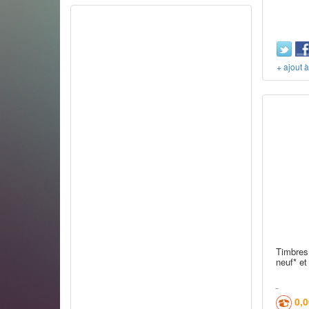
+ ajout 
Timbres 
neuf* et
0,