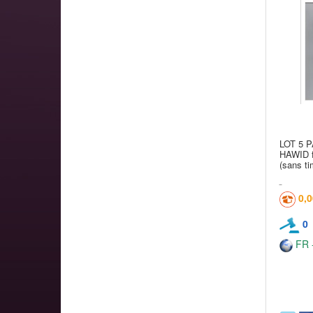
LOT 5 P
HAWID fo
(sans t
0,
0
FR -