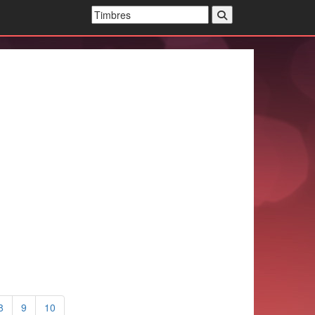
8
9
10