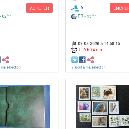
9
ACHETER
ENCHÉR
 62***
FR - 95***
09-08-2026 à 14:58:15
1 j 9 h 14 mn
à ma sélection
+ ajout à ma sélection