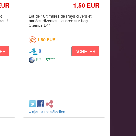
EUR
1,50 EUR
et
Lot de 10 timbres de Pays divers et
ment!
années diverses - encore sur frag
Stamps D44
1,50 EUR
0
ER
ACHETER
FR - 57***
+ ajout à ma sélection