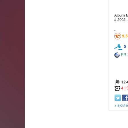
Album M
à 2002,
9,
0
FR -
12-
4 j
+ ajout 