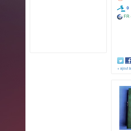
0
FR -
+ ajout 