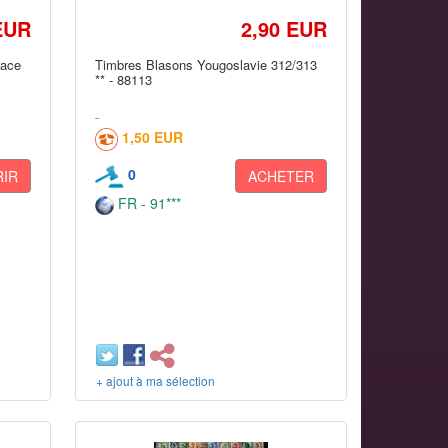
EUR
2,90 EUR
race
Timbres Blasons Yougoslavie 312/313
** - 88113
1,50 EUR
0
IR
ACHETER
FR - 91***
+ ajout à ma sélection