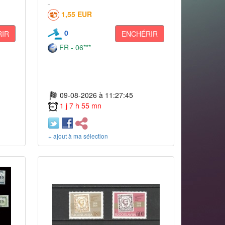
1,55 EUR
0
IR
ENCHÉRIR
FR - 06***
09-08-2026 à 11:27:45
1 j 7 h 55 mn
+ ajout à ma sélection