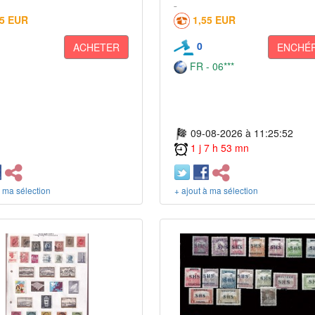
65 EUR
1,55 EUR
0
ACHETER
ENCHÉR
FR - 06***
09-08-2026 à 11:25:52
1 j 7 h 53 mn
à ma sélection
+ ajout à ma sélection