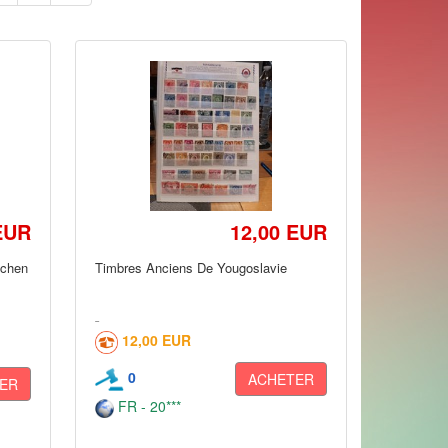
EUR
12,00 EUR
ichen
Timbres Anciens De Yougoslavie
12,00 EUR
0
ACHETER
ER
FR - 20***