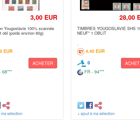
3,00 EUR
28,00 
ion Yougoslavie 100% scannée
TIMBRES YOUGOSLAVIE SHS 1
et obl (poids environ 60g)
NEUF* 1 OBLIT
50 EUR
4,40 EUR
0
ACHETER
ACHET
 68***
FR - 94***
à ma sélection
+ ajout à ma sélection