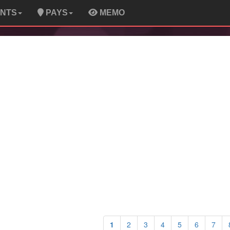
ENTS
PAYS
MEMO
1
2
3
4
5
6
7