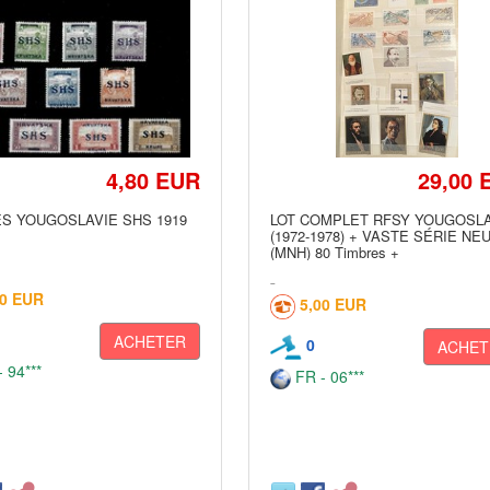
4,80 EUR
29,00 
S YOUGOSLAVIE SHS 1919
LOT COMPLET RFSY YOUGOSL
(1972-1978) + VASTE SÉRIE NE
(MNH) 80 Timbres +
50 EUR
5,00 EUR
ACHETER
0
ACHET
 94***
FR - 06***