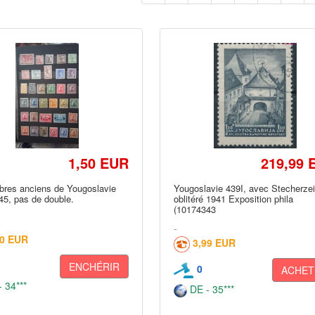
1,50 EUR
219,99 
bres anciens de Yougoslavie
Yougoslavie 439I, avec Stecherze
45, pas de double.
oblitéré 1941 Exposition phila
(10174343
30 EUR
3,99 EUR
ENCHÉRIR
0
ACHET
 34***
DE - 35***