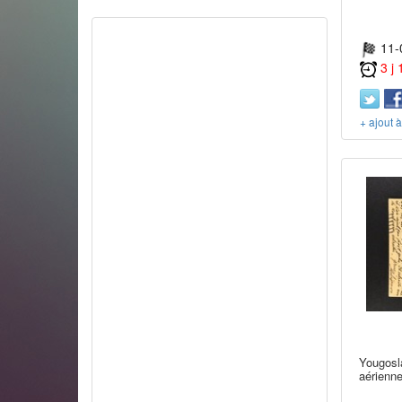
11-
3 j
+ ajout 
Yougosla
aérienn