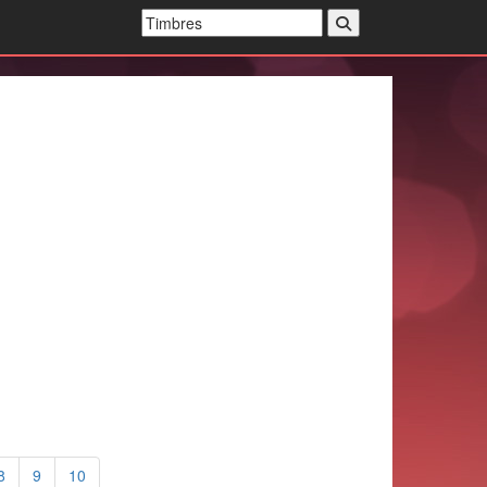
8
9
10