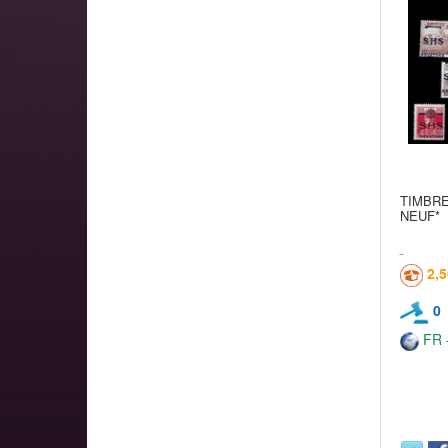
TIMBRE
NEUF*
2,
0
FR -