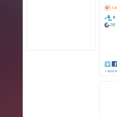
1,
0
DE
+ ajout 