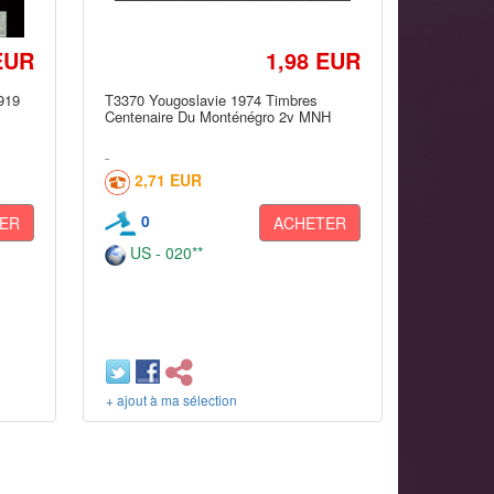
EUR
1,98 EUR
919
T3370 Yougoslavie 1974 Timbres
Centenaire Du Monténégro 2v MNH
2,71 EUR
0
ER
ACHETER
US - 020**
+ ajout à ma sélection