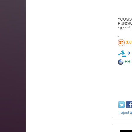
YOUGOS
EUROPA
1977 **
3,
0
FR -
+ ajout 