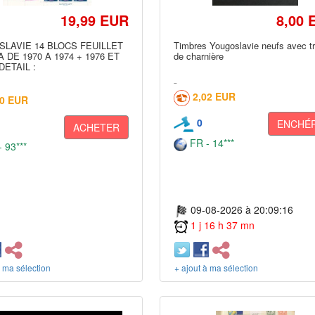
19,99 EUR
8,00 
LAVIE 14 BLOCS FEUILLET
Timbres Yougoslavie neufs avec t
 DE 1970 A 1974 + 1976 ET
de charnière
 DETAIL :
2,02 EUR
00 EUR
0
ENCHÉR
ACHETER
FR - 14***
 93***
09-08-2026 à 20:09:16
1 j 16 h 37 mn
à ma sélection
+ ajout à ma sélection