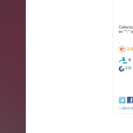
Collect
en **;* 
3,
0
FR -
+ ajout 