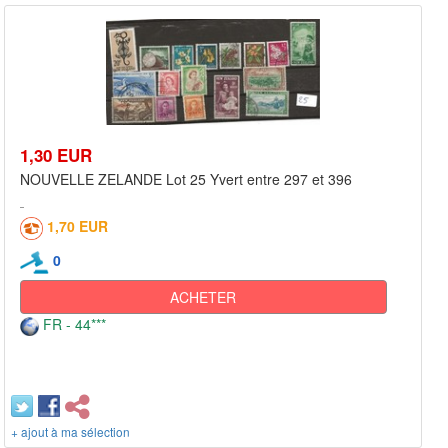
1,30 EUR
NOUVELLE ZELANDE Lot 25 Yvert entre 297 et 396
1,70 EUR
0
ACHETER
FR - 44***
+ ajout à ma sélection