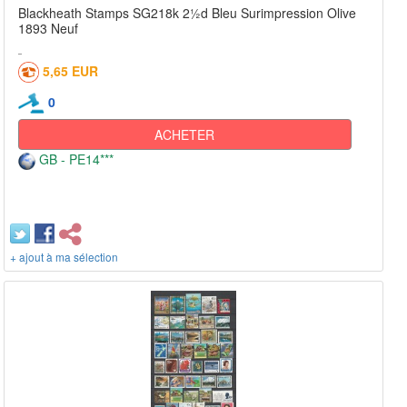
Blackheath Stamps SG218k 2½d Bleu Surimpression Olive
1893 Neuf
5,65 EUR
0
ACHETER
GB - PE14***
+ ajout à ma sélection