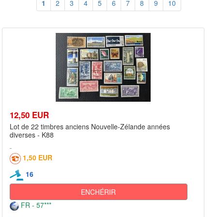
1
2
3
4
5
6
7
8
9
10
12,50 EUR
Lot de 22 timbres anciens Nouvelle-Zélande années
diverses - K88
1,50 EUR
16
ENCHÉRIR
FR - 57***