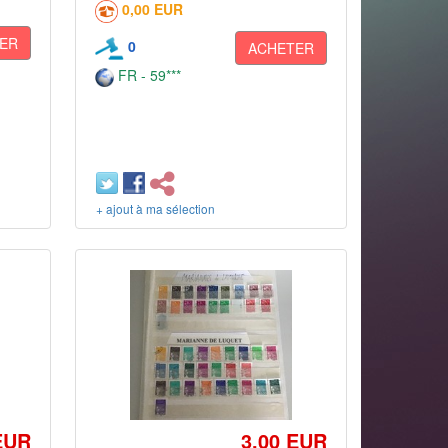
0,00 EUR
ER
0
ACHETER
FR - 59***
+ ajout à ma sélection
EUR
3,00 EUR