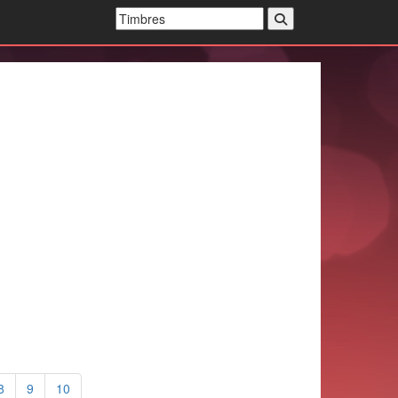
8
9
10