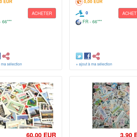
00 EUR
0,00 EUR
0
ACHETER
ACHET
 66***
FR - 66***
à ma sélection
+ ajout à ma sélection
60,00 EUR
3,90 