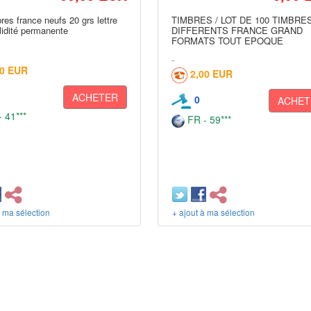
res france neufs 20 grs lettre
TIMBRES / LOT DE 100 TIMBRE
lidité permanente
DIFFERENTS FRANCE GRAND
FORMATS TOUT EPOQUE
00 EUR
2,00 EUR
ACHETER
0
ACHET
 41***
FR - 59***
à ma sélection
+ ajout à ma sélection