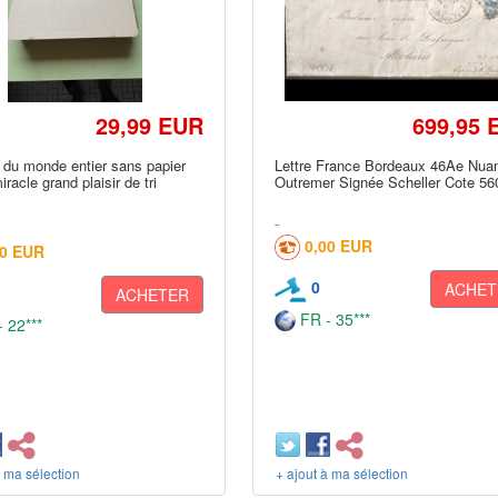
29,99 EUR
699,95 
 du monde entier sans papier
Lettre France Bordeaux 46Ae Nua
iracle grand plaisir de tri
Outremer Signée Scheller Cote 56
0,00 EUR
00 EUR
0
ACHET
ACHETER
FR - 35***
 22***
à ma sélection
+ ajout à ma sélection