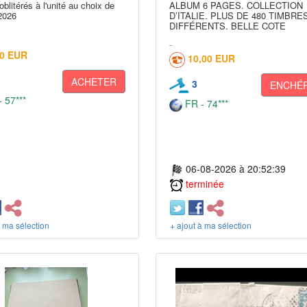
oblitérés à l'unité au choix de
ALBUM 6 PAGES. COLLECTION
2026
D’ITALIE. PLUS DE 480 TIMBRE
DIFFÉRENTS. BELLE COTE
10 EUR
10,00 EUR
ACHETER
3
ENCHÉR
 57***
FR - 74***
06-08-2026 à 20:52:39
terminée
à ma sélection
+ ajout à ma sélection