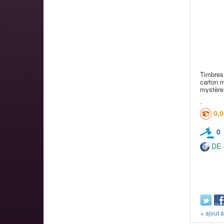
Timbres
carton m
mystère
0,
0
DE -
+ ajout 