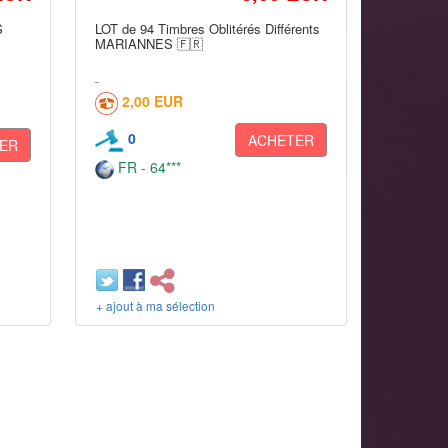
S
LOT de 94 Timbres Oblitérés Différents
MARIANNES 🇫🇷
2,00 EUR
0
ACHETER
ER
FR - 64***
+ ajout à ma sélection