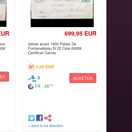
EUR
699,95 EUR
nce
lettres avant 1900 Palais De
00€
Fontainebleau N 22 Cote 6500€
Certificat Calves
0,00 EUR
ER
0
ACHETER
FR - 35***
+ ajout à ma sélection