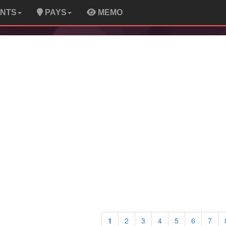
ENTS
PAYS
MEMO
1
2
3
4
5
6
7