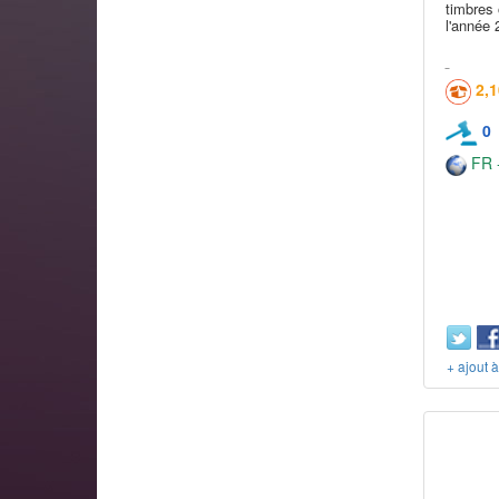
timbres 
l'année 
2,
0
FR -
+ ajout 