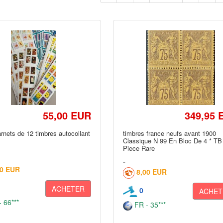
55,00 EUR
349,95 
arnets de 12 timbres autocollant
timbres france neufs avant 1900
Classique N 99 En Bloc De 4 * TB
Piece Rare
00 EUR
8,00 EUR
ACHETER
0
ACHET
 66***
FR - 35***