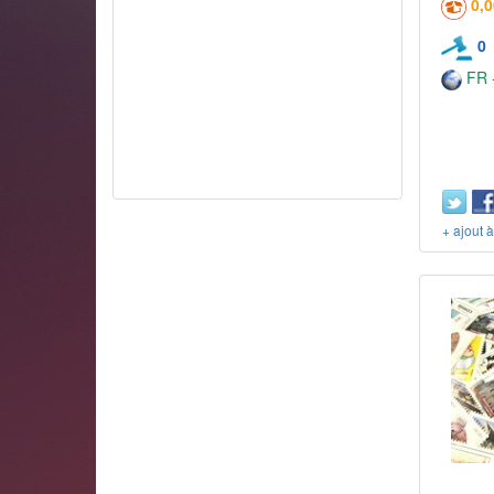
0,
0
FR -
+ ajout 