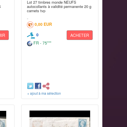
Lot 27 timbres monde NEUFS
S
autocollants à validité permanente 20 g
carnets tvp
0,00 EUR
0
IR
ACHETER
FR - 75***
+ ajout à ma sélection