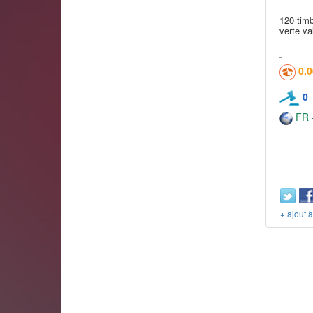
120 timb
verte va
0,
0
FR -
+ ajout 