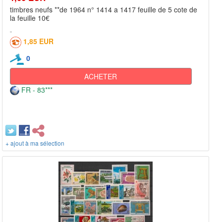
timbres neufs **de 1964 n° 1414 a 1417 feuille de 5 cote de
la feuille 10€
1,85 EUR
0
ACHETER
FR - 83***
+ ajout à ma sélection