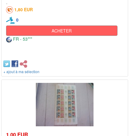
1,80 EUR
0
ACHETER
FR - 53***
+ ajout à ma sélection
1,00 EUR