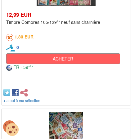
12,99 EUR
Timbre Comores 105/129** neuf sans charnière
1,80 EUR
0
ACHETER
FR - 59***
+ ajout à ma sélection