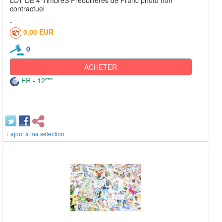
LOT DE 4 TimbreS Préoblitérés de Franc photo non
contractuel
0,00 EUR
0
ACHETER
FR - 12***
+ ajout à ma sélection