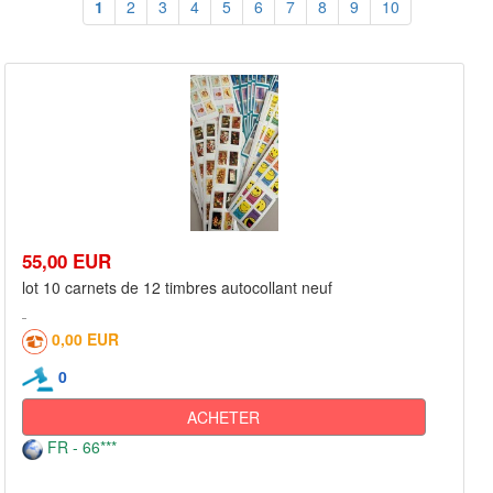
1
2
3
4
5
6
7
8
9
10
55,00 EUR
lot 10 carnets de 12 timbres autocollant neuf
0,00 EUR
0
ACHETER
FR - 66***