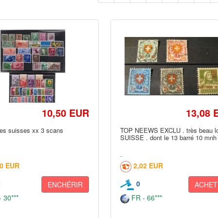
10,50 EUR
13,08 
res suisses xx 3 scans
TOP NEEWS EXCLU . très beau l
SUISSE . dont le 13 barré 10 mnh 
20 EUR
2,02 EUR
2
0
ENCHÉRIR
ACHET
 30***
FR - 66***