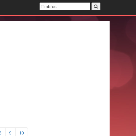
8
9
10