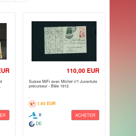
EUR
110,00 EUR
ot
Suisse MiFr avec Michel n°I Juventute
.
précurseur - Bâle 1912
1,65 EUR
0
ER
ACHETER
DE