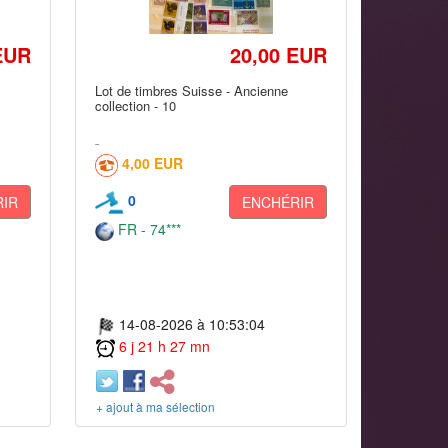
EUR
20,00 EUR
Lot de timbres Suisse - Ancienne
collection - 10
4,00 EUR
0
IR
ENCHÉRIR
FR - 74***
14-08-2026 à 10:53:04
6 j 21 h 27 mn
+ ajout à ma sélection