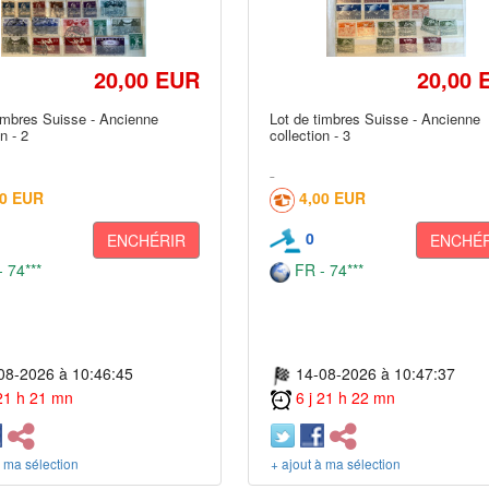
20,00 EUR
20,00 
imbres Suisse - Ancienne
Lot de timbres Suisse - Ancienne
n - 2
collection - 3
00 EUR
4,00 EUR
0
ENCHÉRIR
ENCHÉR
 74***
FR - 74***
08-2026 à 10:46:45
14-08-2026 à 10:47:37
 21 h 21 mn
6 j 21 h 22 mn
à ma sélection
+ ajout à ma sélection