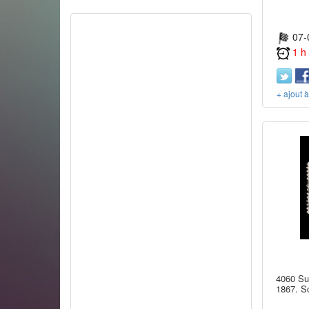
07-
1 h
+ ajout 
4060 Su
1867. S