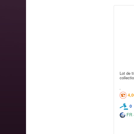
Lot de t
collecti
4,
0
FR -