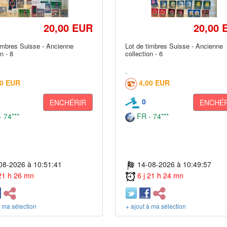
20,00 EUR
20,00 
imbres Suisse - Ancienne
Lot de timbres Suisse - Ancienne
n - 8
collection - 6
00 EUR
4,00 EUR
0
ENCHÉRIR
ENCHÉR
 74***
FR - 74***
08-2026 à 10:51:41
14-08-2026 à 10:49:57
 21 h 26 mn
6 j 21 h 24 mn
à ma sélection
+ ajout à ma sélection