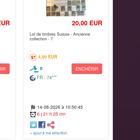
EUR
20,00 EUR
Lot de timbres Suisse - Ancienne
collection - 7
4,00 EUR
0
IR
ENCHÉRIR
FR - 74***
14-08-2026 à 10:50:45
6 j 21 h 25 mn
+ ajout à ma sélection