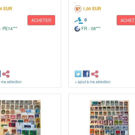
94 EUR
1,00 EUR
0
ACHETER
ACHET
 PE14***
FR - 08***
à ma sélection
+ ajout à ma sélection