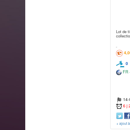
Lot de t
collectio
4,
0
FR -
14-
6 j
+ ajout 