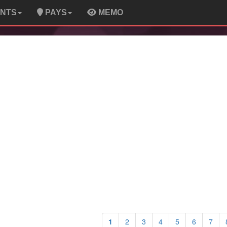
ENTS
PAYS
MEMO
1
2
3
4
5
6
7