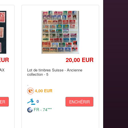
EUR
20,00 EUR
PAX
Lot de timbres Suisse - Ancienne
collection - 5
4,00 EUR
0
ER
ENCHÉRIR
FR - 74***