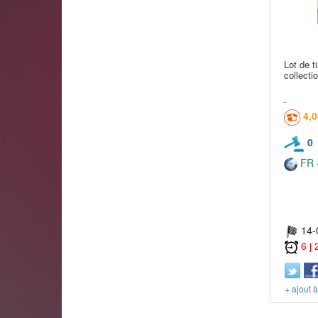
Lot de t
collectio
4,
0
FR -
14-
6 j
+ ajout 