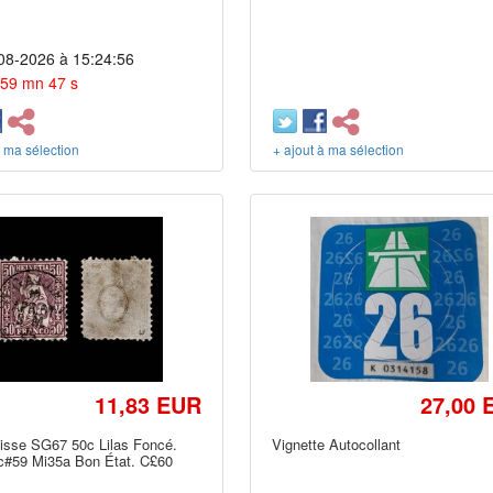
08-2026 à 15:24:56
 59 mn 47 s
à ma sélection
+ ajout à ma sélection
11,83 EUR
27,00 
isse SG67 50c Lilas Foncé.
Vignette Autocollant
c#59 Mi35a Bon État. C£60