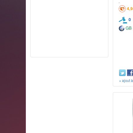
4,
0
GB -
+ ajout 