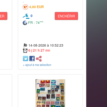
4,00 EUR
0
ER
ENCHÉRIR
FR - 74***
14-08-2026 à 10:52:23
6 j 21 h 27 mn
+ ajout à ma sélection