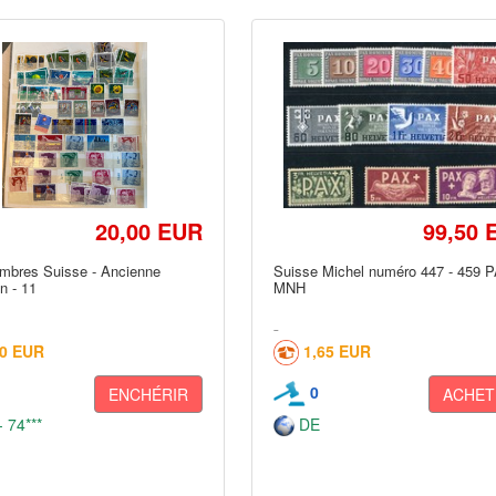
20,00 EUR
99,50 
imbres Suisse - Ancienne
Suisse Michel numéro 447 - 459 
on - 11
MNH
00 EUR
1,65 EUR
0
ENCHÉRIR
ACHET
 74***
DE