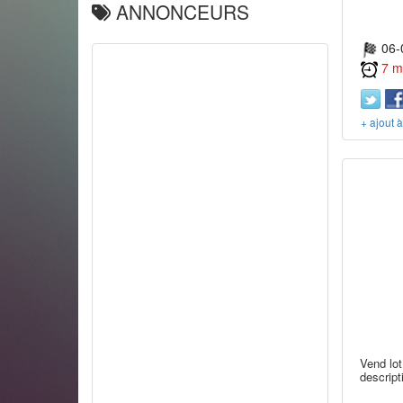
ANNONCEURS
06-
7 m
+ ajout 
Vend lot
descript