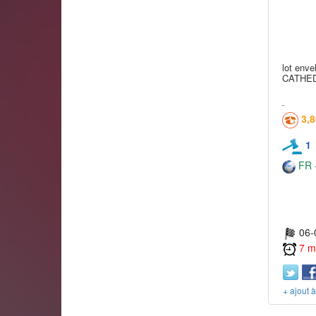
lot enve
CATHED
3,
1
FR -
06-
7 m
+ ajout 