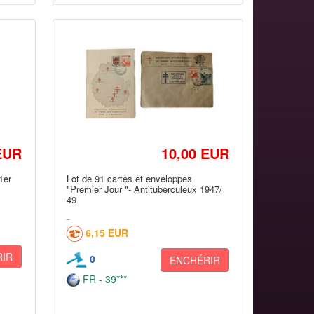
EUR
10,00 EUR
1er
Lot de 91 cartes et enveloppes
"Premier Jour "- Antituberculeux 1947/
49
6,15 EUR
IR
0
ENCHÉRIR
FR - 39***