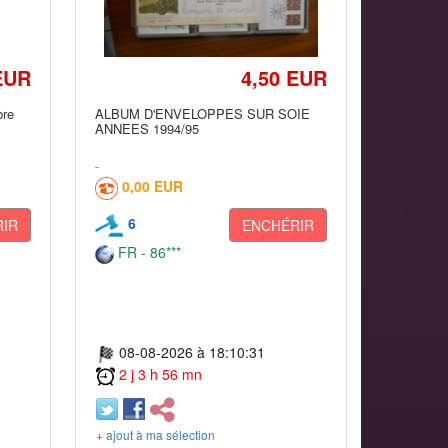
EUR
4,50 EUR
bre
ALBUM D'ENVELOPPES SUR SOIE
ANNEES 1994/95
0,00 EUR
6
IR
ENCHÉRIR
FR - 86***
08-08-2026 à 18:10:31
2 j 3 h 56 mn
+ ajout à ma sélection