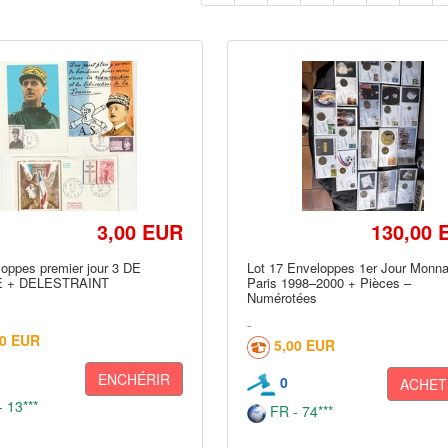
3,00 EUR
130,00 
loppes premier jour 3 DE
Lot 17 Enveloppes 1er Jour Monna
 + DELESTRAINT
Paris 1998–2000 + Pièces –
Numérotées
80 EUR
5,00 EUR
ENCHÉRIR
0
ACHET
 13***
FR - 74***