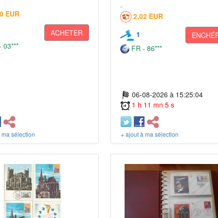
00 EUR
2,02 EUR
ACHETER
1
ENCHÉR
 03***
FR - 86***
06-08-2026 à 15:25:04
1 h 11 mn 5 s
à ma sélection
+ ajout à ma sélection