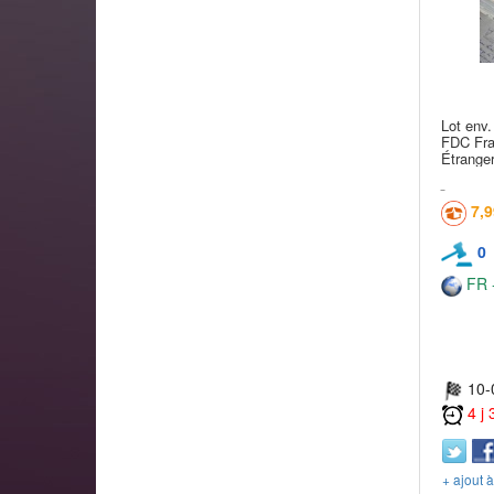
Lot env
FDC Fra
Étrange
7,
0
FR -
10-
4 j
+ ajout 