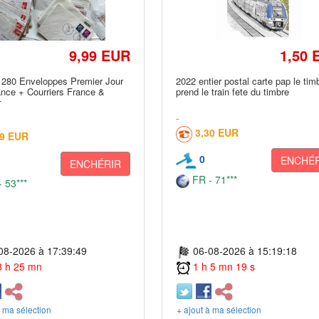
9,99 EUR
1,50 
. 280 Enveloppes Premier Jour
2022 entier postal carte pap le tim
nce + Courriers France &
prend le train fete du timbre
r
3,30 EUR
99 EUR
0
ENCHÉR
ENCHÉRIR
FR - 71***
 53***
08-2026 à 17:39:49
06-08-2026 à 15:19:18
 3 h 25 mn
1 h 5 mn 19 s
à ma sélection
+ ajout à ma sélection