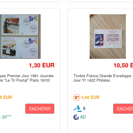
1,30 EUR
10,50 
pes Premier Jour 1991 Journée
Timbre France Grande Enveloppe 
e "Le Tri Postal" Paris 16/03
Jour Yt 1422 Philatec
45 EUR
3,60 EUR
8
ENCHÉRIR
ENCHÉR
 20***
AD