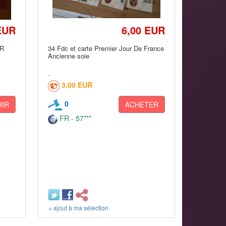
EUR
6,00 EUR
UR
34 Fdc et carte Premier Jour De France
Ancienne soie
3,00 EUR
0
IR
ACHETER
FR - 57***
+ ajout à ma sélection