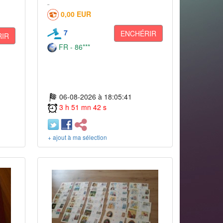
0,00 EUR
7
ENCHÉRIR
IR
FR - 86***
06-08-2026 à 18:05:41
3 h 51 mn 42 s
+ ajout à ma sélection