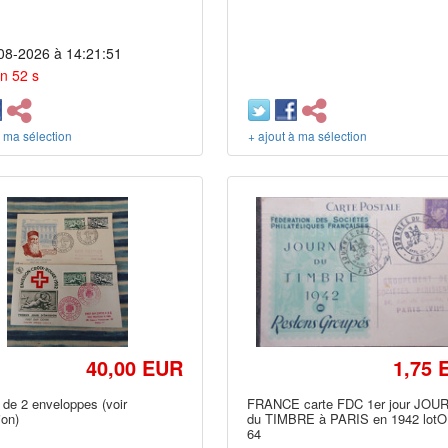
08-2026 à 14:21:51
n 52 s
à ma sélection
+ ajout à ma sélection
40,00 EUR
1,75 
 de 2 enveloppes (voir
FRANCE carte FDC 1er jour JO
ion)
du TIMBRE à PARIS en 1942 lot
64