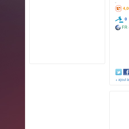
4,
0
FR -
+ ajout 