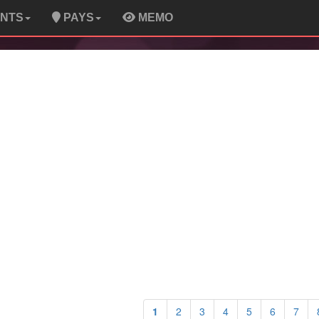
ENTS
PAYS
MEMO
1
2
3
4
5
6
7