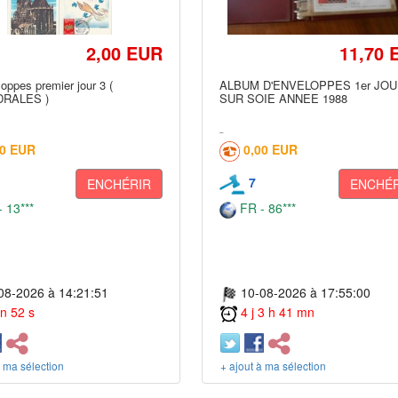
2,00 EUR
11,70 
loppes premier jour 3 (
ALBUM D'ENVELOPPES 1er JO
RALES )
SUR SOIE ANNEE 1988
80 EUR
0,00 EUR
7
ENCHÉRIR
ENCHÉR
 13***
FR - 86***
08-2026 à 14:21:51
10-08-2026 à 17:55:00
n 52 s
4 j 3 h 41 mn
à ma sélection
+ ajout à ma sélection