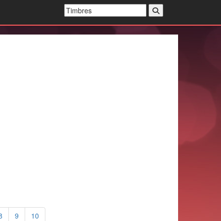
8
9
10