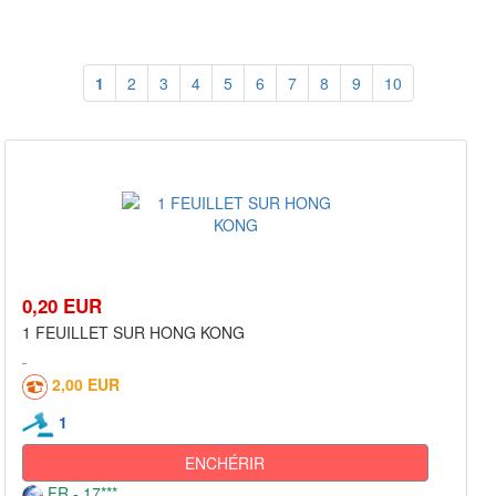
1
2
3
4
5
6
7
8
9
10
0,20 EUR
1 FEUILLET SUR HONG KONG
2,00 EUR
1
ENCHÉRIR
FR - 17***