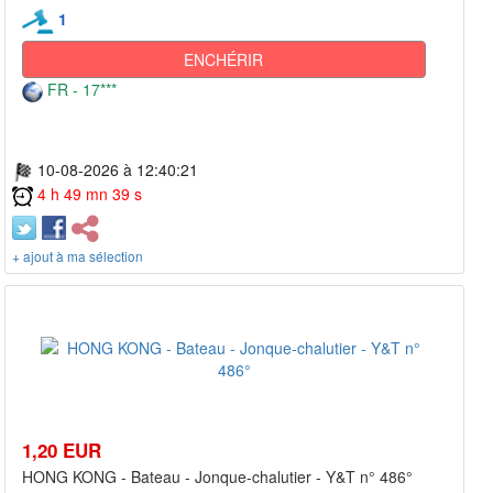
1
ENCHÉRIR
FR - 17***
10-08-2026 à 12:40:21
4 h 49 mn 39 s
+ ajout à ma sélection
1,20 EUR
HONG KONG - Bateau - Jonque-chalutier - Y&T n° 486°