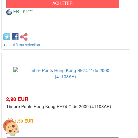
ACHETER
FR - 91***
+ ajout à ma sélection
2,90 EUR
Timbre Ponts Hong Kong BF74 ** de 2000 (41108AR)
1,50 EUR
0