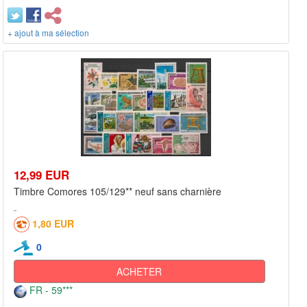
+ ajout à ma sélection
12,99 EUR
Timbre Comores 105/129** neuf sans charnière
1,80 EUR
0
ACHETER
FR - 59***