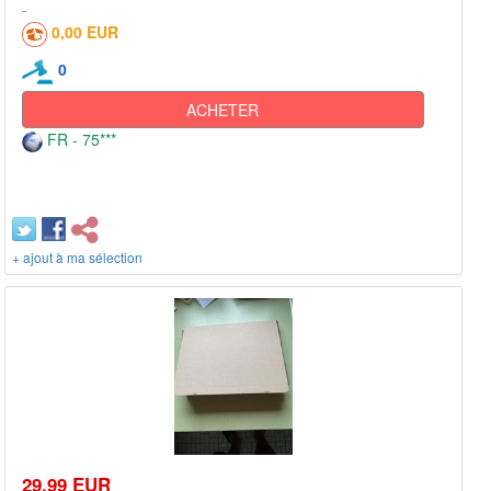
0,00 EUR
0
ACHETER
FR - 75***
+ ajout à ma sélection
29,99 EUR