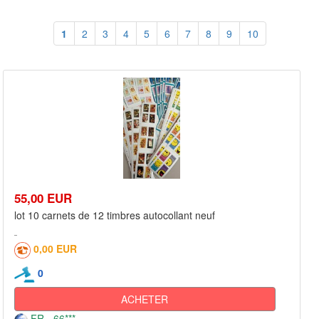
1
2
3
4
5
6
7
8
9
10
55,00 EUR
lot 10 carnets de 12 timbres autocollant neuf
0,00 EUR
0
ACHETER
FR - 66***