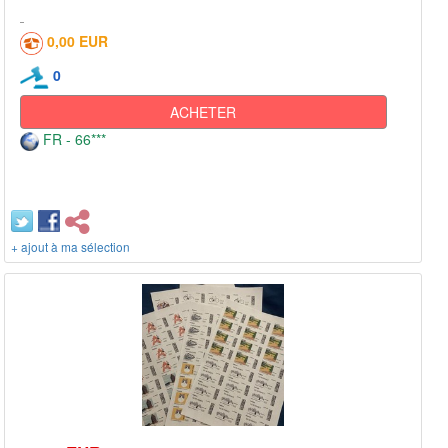
0,00 EUR
0
ACHETER
FR - 66***
+ ajout à ma sélection