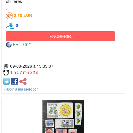
oblitérés
2,10 EUR
0
ENCHÉRIR
FR - 75***
09-08-2026 à 13:33:07
1 h 57 mn 22 s
+ ajout à ma sélection