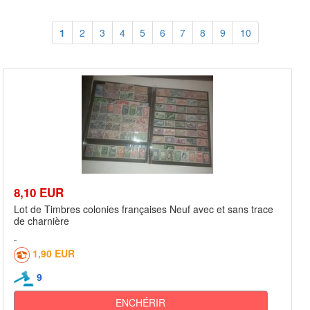
1
2
3
4
5
6
7
8
9
10
8,10 EUR
Lot de Timbres colonies françaises Neuf avec et sans trace
de charnière
1,90 EUR
9
ENCHÉRIR