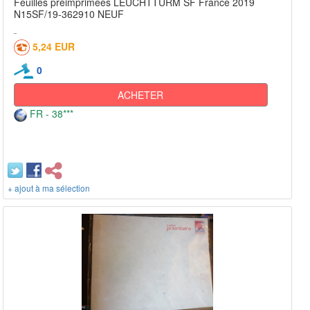
Feuilles préimprimées LEUCHTTURM SF France 2019
N15SF/19-362910 NEUF
5,24 EUR
0
ACHETER
FR - 38***
+ ajout à ma sélection