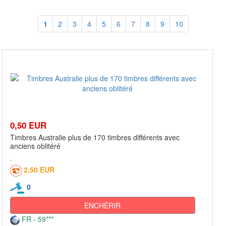
1
2
3
4
5
6
7
8
9
10
0,50 EUR
Timbres Australie plus de 170 timbres différents avec
anciens oblitéré
2,50 EUR
0
ENCHÉRIR
FR - 59***