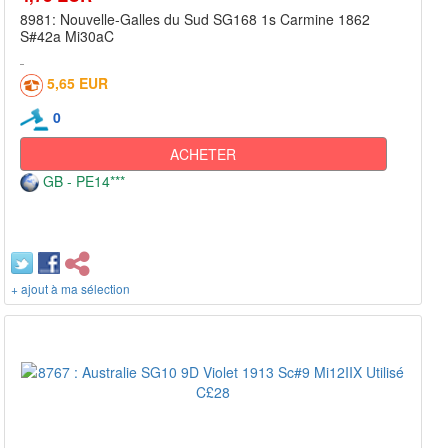
8981: Nouvelle-Galles du Sud SG168 1s Carmine 1862
S#42a Mi30aC
5,65 EUR
0
ACHETER
GB - PE14***
+ ajout à ma sélection