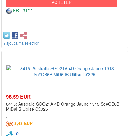
ACHETER
FR - 31***
+ ajout à ma sélection
96,59 EUR
8415: Australie SGO21A 4D Orange Jaune 1913 Sc#OB6B
MiD6IIB Utilisé C£325
8,48 EUR
0