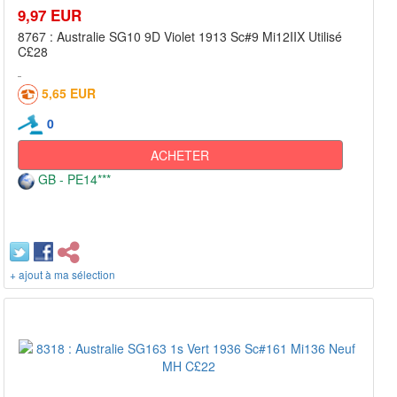
9,97 EUR
8767 : Australie SG10 9D Violet 1913 Sc#9 Mi12IIX Utilisé
C£28
5,65 EUR
0
ACHETER
GB - PE14***
+ ajout à ma sélection