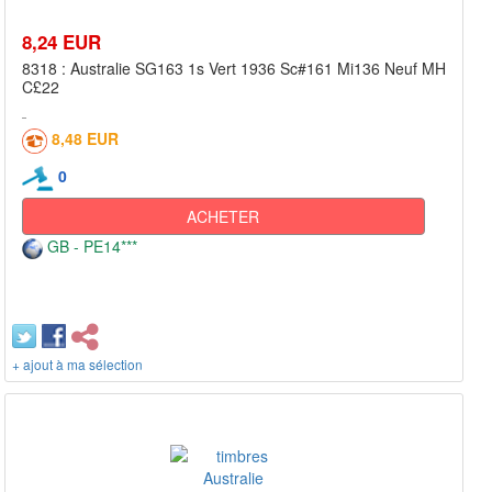
8,24 EUR
8318 : Australie SG163 1s Vert 1936 Sc#161 Mi136 Neuf MH
C£22
8,48 EUR
0
ACHETER
GB - PE14***
+ ajout à ma sélection