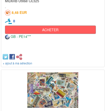
MiD6IIB Utilisé C£325
8,48 EUR
0
ACHETER
GB - PE14***
+ ajout à ma sélection