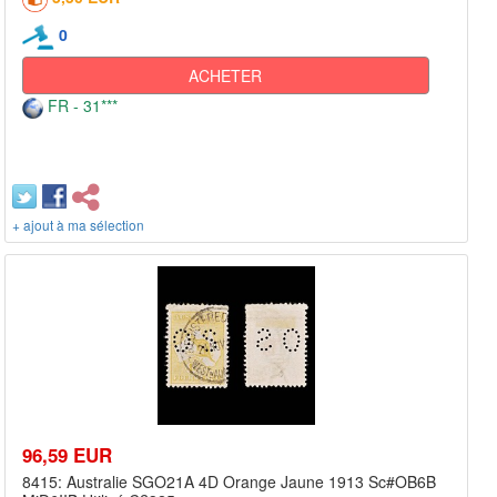
0
ACHETER
FR - 31***
+ ajout à ma sélection
96,59 EUR
8415: Australie SGO21A 4D Orange Jaune 1913 Sc#OB6B