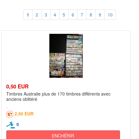
1
2
3
4
5
6
7
8
9
10
0,50 EUR
Timbres Australie plus de 170 timbres différents avec
anciens oblitéré
2,50 EUR
0
ENCHÉRIR