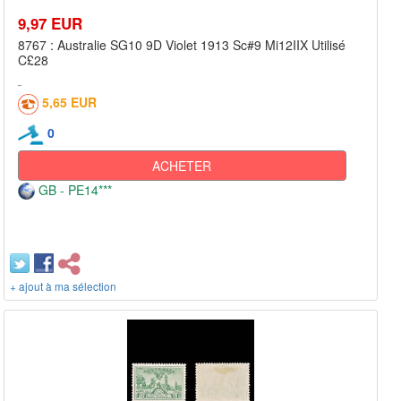
9,97 EUR
8767 : Australie SG10 9D Violet 1913 Sc#9 Mi12IIX Utilisé
C£28
5,65 EUR
0
ACHETER
GB - PE14***
+ ajout à ma sélection