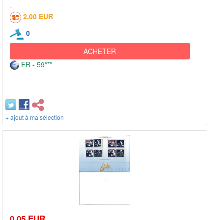
2,00 EUR
0
ACHETER
FR - 59***
+ ajout à ma sélection
0,05 EUR