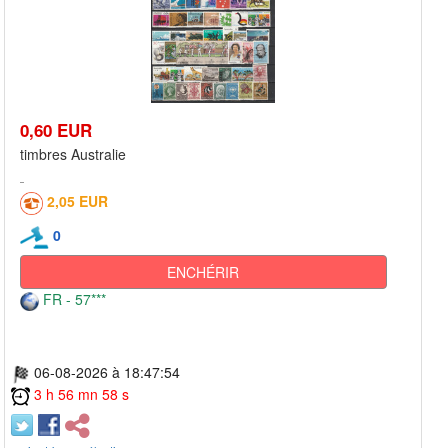
0,60 EUR
timbres Australie
2,05 EUR
0
ENCHÉRIR
FR - 57***
06-08-2026 à 18:47:54
3 h 56 mn 58 s