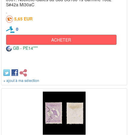
S#42a Mi30aC
5,65 EUR
0
ACHETER
GB - PE14***
+ ajout à ma sélection