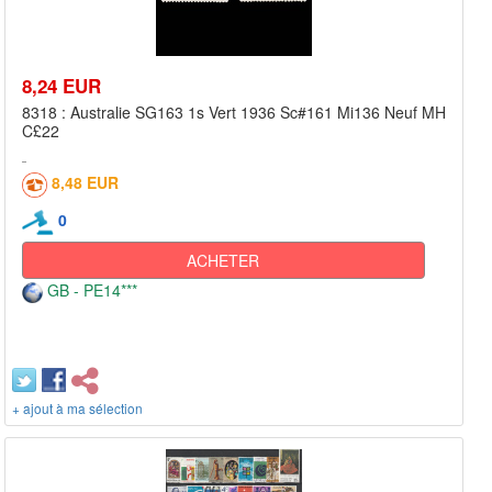
8,24 EUR
8318 : Australie SG163 1s Vert 1936 Sc#161 Mi136 Neuf MH
C£22
8,48 EUR
0
ACHETER
GB - PE14***
+ ajout à ma sélection