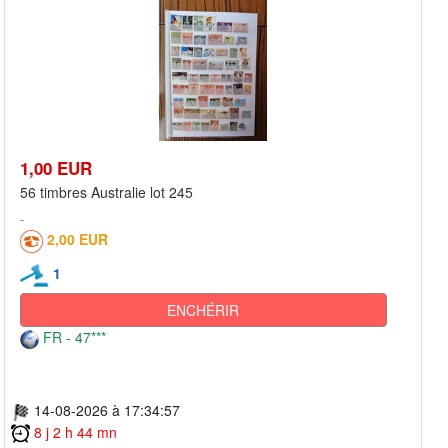
1,00 EUR
56 timbres Australie lot 245
2,00 EUR
1
ENCHÉRIR
FR - 47***
14-08-2026 à 17:34:57
8 j 2 h 44 mn