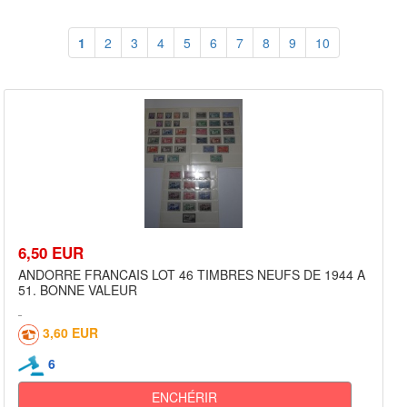
1
2
3
4
5
6
7
8
9
10
6,50 EUR
ANDORRE FRANCAIS LOT 46 TIMBRES NEUFS DE 1944 A
51. BONNE VALEUR
3,60 EUR
6
ENCHÉRIR