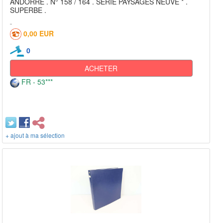
ANDORRE . N° 158 / 164 . SERIE PAYSAGES NEUVE * .
SUPERBE .
0,00 EUR
0
ACHETER
FR - 53***
+ ajout à ma sélection