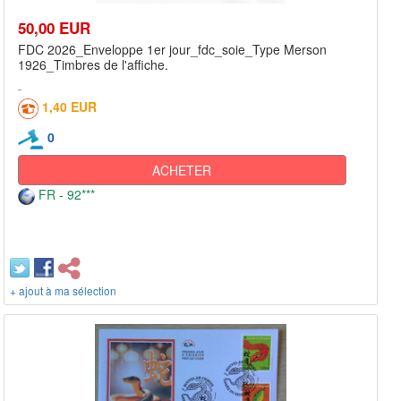
50,00 EUR
FDC 2026_Enveloppe 1er jour_fdc_soie_Type Merson
1926_Timbres de l'affiche.
1,40 EUR
0
ACHETER
FR - 92***
+ ajout à ma sélection