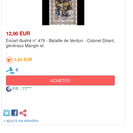
12,00 EUR
Encart illustré n° 479 - Bataille de Verdun - Colonel Driant,
généraux Mangin et
3,60 EUR
0
ACHETER
FR - 77***
+ ajout à ma sélection