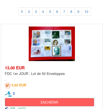
1
2
3
4
5
6
7
8
9
10
13,00 EUR
FDC 1er JOUR : Lot de 50 Enveloppes
3,60 EUR
2
ENCHÉRIR
FR - 07***