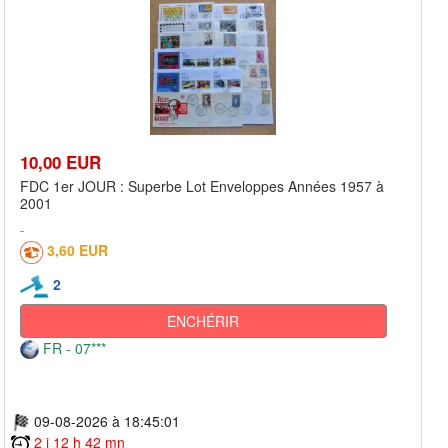
10,00 EUR
FDC 1er JOUR : Superbe Lot Enveloppes Années 1957 à
2001
3,60 EUR
2
ENCHÉRIR
FR - 07***
09-08-2026 à 18:45:01
2 j 12 h 42 mn