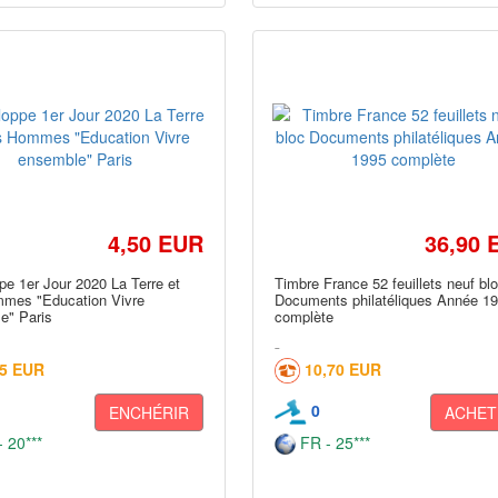
4,50 EUR
36,90 
e 1er Jour 2020 La Terre et
Timbre France 52 feuillets neuf bl
mes "Education Vivre
Documents philatéliques Année 1
e" Paris
complète
45 EUR
10,70 EUR
0
ENCHÉRIR
ACHET
 20***
FR - 25***