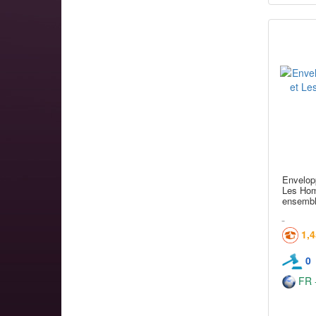
Envelopp
Les Hom
ensembl
1,
0
FR -