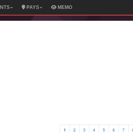
ENTS
PAYS
MEMO
1
2
3
4
5
6
7