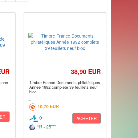
EUR
38,90 EUR
ianne
Timbre France Documents philatéliques
Année 1992 complète 39 feuillets neuf
bloc
10,70 EUR
ER
0
ACHETER
FR - 25***