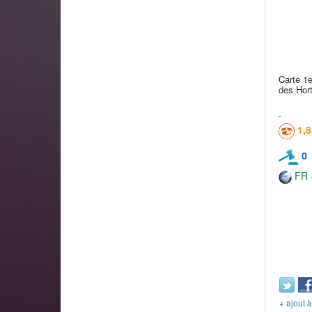
Carte 1e
des Hort
1,
0
FR -
+ ajout 