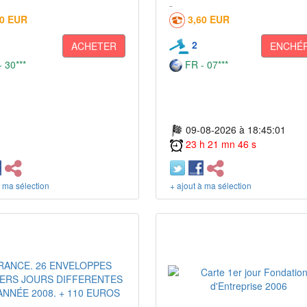
20 EUR
3,60 EUR
2
ACHETER
ENCHÉR
 30***
FR - 07***
09-08-2026 à 18:45:01
23 h 21 mn 46 s
à ma sélection
+ ajout à ma sélection