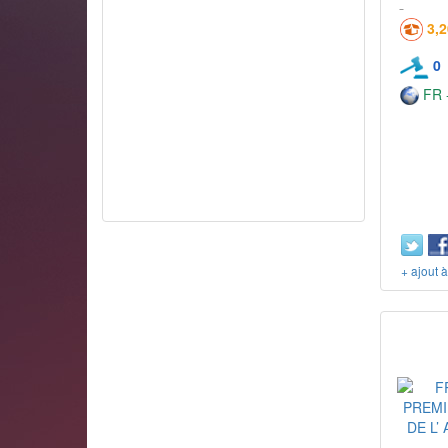
3,
0
FR -
+ ajout 