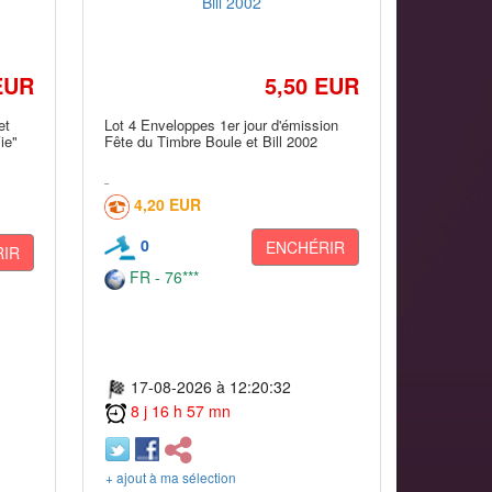
EUR
5,50 EUR
et
Lot 4 Enveloppes 1er jour d'émission
ie"
Fête du Timbre Boule et Bill 2002
4,20 EUR
0
ENCHÉRIR
IR
FR - 76***
17-08-2026 à 12:20:32
8 j 16 h 57 mn
+ ajout à ma sélection