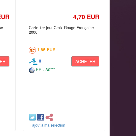
EUR
4,70 EUR
se
Carte 1er jour Croix Rouge Française
2006
1,85 EUR
0
ER
ACHETER
FR - 30***
+ ajout à ma sélection