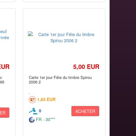
EUR
5,00 EUR
oc
Carte 1er jour Fête du timbre Spirou
995
2006 2
1,85 EUR
0
ACHETER
ER
FR - 30***