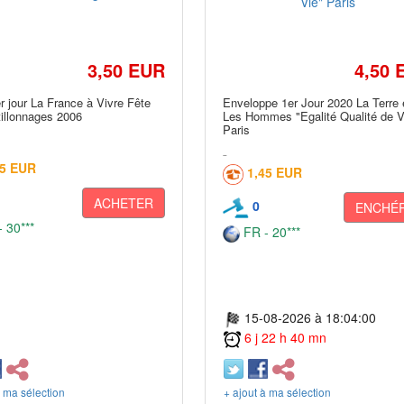
3,50 EUR
4,50 
r jour La France à Vivre Fête
Enveloppe 1er Jour 2020 La Terre 
illonnages 2006
Les Hommes "Egalité Qualité de V
Paris
85 EUR
1,45 EUR
ACHETER
0
ENCHÉR
 30***
FR - 20***
15-08-2026 à 18:04:00
6 j 22 h 40 mn
à ma sélection
+ ajout à ma sélection