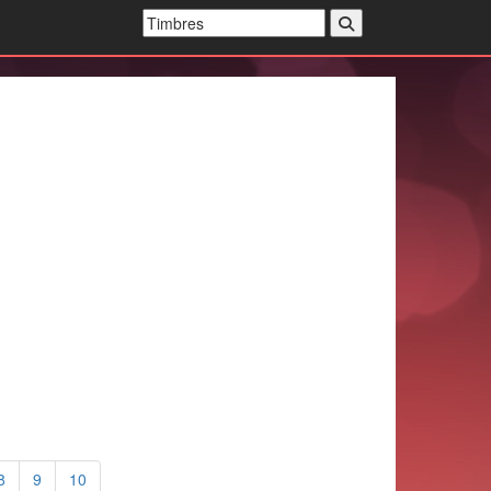
8
9
10