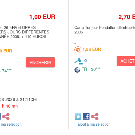
1,00 EUR
2,70 
. 26 ENVELOPPES
Carte 1er jour Fondation d'Entrepri
ERS JOURS DIFFERENTES
2006
ANNÉE 2008. + 110 EUROS
1,85 EUR
00 EUR
0
ACHET
ENCHÉRIR
FR - 30***
 74***
08-2026 à 21:11:36
 1 h 48 mn
à ma sélection
+ ajout à ma sélection