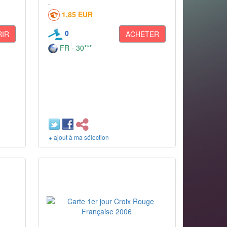
1,85 EUR
0
IR
ACHETER
FR - 30***
+ ajout à ma sélection