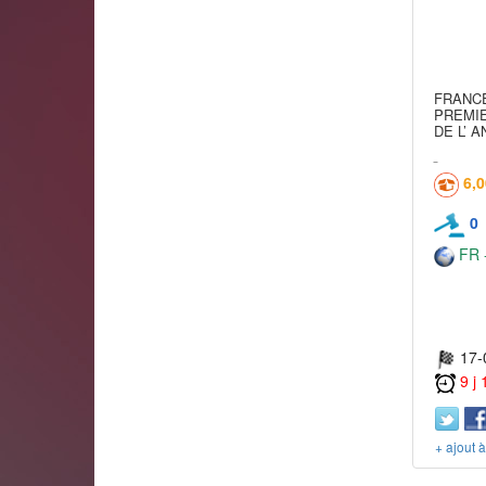
FRANCE
PREMI
DE L’ 
6,
0
FR -
17-
9 j
+ ajout 