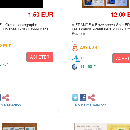
1,50 EUR
12,00 
 - Grand photographe
⭐ FRANCE 6 Enveloppes Soie F
, Doisneau - 10/7/1999 Paris
Les Grands Aventuriers 2000 - Ti
Poste ⭐
02 EUR
2,99 EUR
ACHETER
0
ACHET
 77***
FR - 69***
à ma sélection
+ ajout à ma sélection