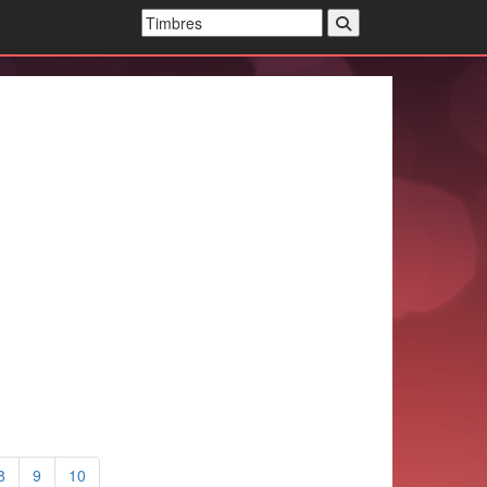
8
9
10