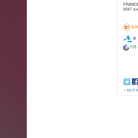
FRANCE 
2047 sur
3,
0
FR -
+ ajout 