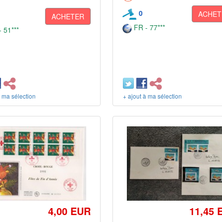
0
ACHET
ACHETER
FR - 77***
 51***
à ma sélection
+ ajout à ma sélection
4,00 EUR
11,45 