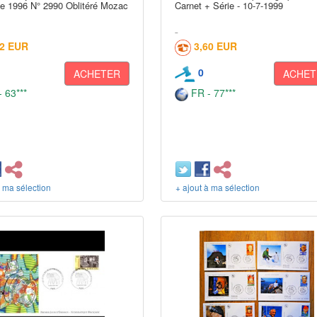
 1996 N° 2990 Oblitéré Mozac
Carnet + Série - 10-7-1999
02 EUR
3,60 EUR
0
ACHETER
ACHET
 63***
FR - 77***
à ma sélection
+ ajout à ma sélection