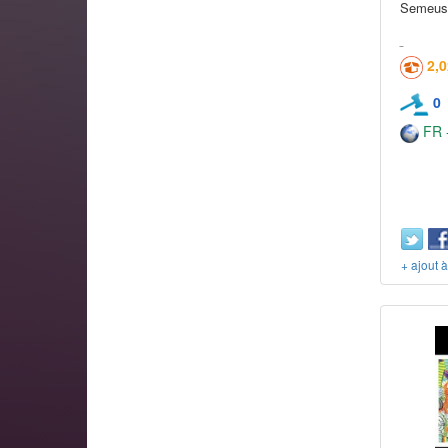
Semeuse
2,
0
FR -
+ ajout 