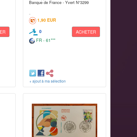
Banque de France - Yvert N°3299
1,90 EUR
0
ER
ACHETER
FR - 61***
+ ajout à ma sélection