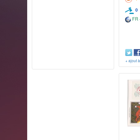
0
FR -
+ ajout 