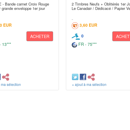
- Bande carnet Croix Rouge
2 Timbres Neufs + Oblitérés 1er Jo
 grande enveloppe 1er jour
Le Canadair / Dédicacé / Papier Ve
00 EUR
3,60 EUR
0
ACHETER
ACHET
 13***
FR - 75***
à ma sélection
+ ajout à ma sélection