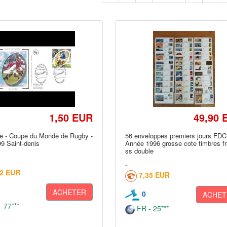
1,50 EUR
49,90 
e - Coupe du Monde de Rugby -
56 enveloppes premiers jours FDC
9 Saint-denis
Année 1996 grosse cote timbres f
ss double
02 EUR
7,35 EUR
ACHETER
0
ACHET
 77***
FR - 25***