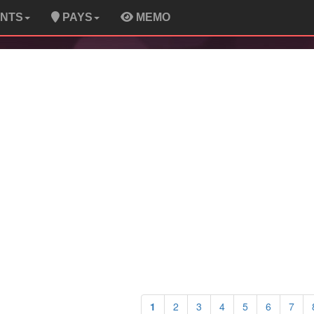
ENTS
PAYS
MEMO
1
2
3
4
5
6
7