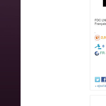
FDC LNF
Français
2,
0
FR -
+ ajout 