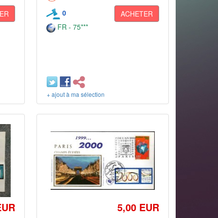
0
ER
ACHETER
FR - 75***
+ ajout à ma sélection
EUR
5,00 EUR