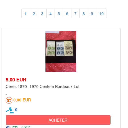
1
2
3
4
5
6
7
8
9
10
5,00 EUR
Cérès 1870 -1970 Centem Bordeaux Lot
0,00 EUR
0
ACHETER
FR - 62***