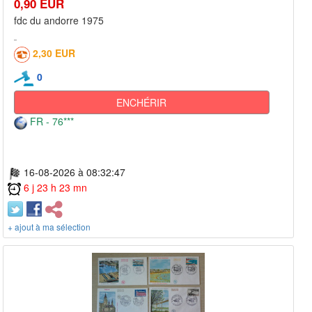
0,90 EUR
fdc du andorre 1975
2,30 EUR
0
ENCHÉRIR
FR - 76***
16-08-2026 à 08:32:47
6 j 23 h 23 mn
+ ajout à ma sélection