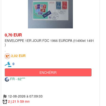
0,70 EUR
ENVELOPPE 1ER JOUR FDC 1966 EUROPA (t1490et 1491
)
2,02 EUR
0
ENCHÉRIR
FR - 62***
12-08-2026 à 07:09:03
2 j 21 h 59 mn