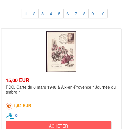
1
2
3
4
5
6
7
8
9
10
15,00 EUR
FDC, Carte du 6 mars 1948 à Aix-en-Provence " Journée du
timbre "
1,52 EUR
0
ACHETER