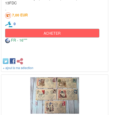
13FDC
7,00 EUR
0
ACHETER
FR - 16***
+ ajout à ma sélection