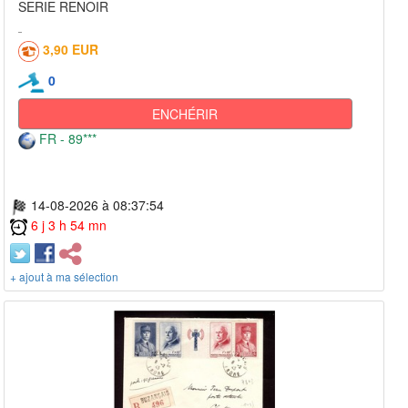
SERIE RENOIR
3,90 EUR
0
ENCHÉRIR
FR - 89***
14-08-2026 à 08:37:54
6 j 3 h 54 mn
+ ajout à ma sélection