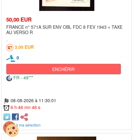
50,00 EUR
FRANCE n° 571A SUR ENV OBL FDC 8 FEV 1943 + TAXE
AU VERSO R
3,00 EUR
0
ENCHÉRIR
FR - 49***
08-08-2026 à 11:30:01
6 h 46 mn 46 s
+ ajout à ma sélection