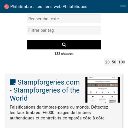
Philatimbre : Les liens web Philatéliques
Mots clefs
Catalogue Timbres France
Albums P
122
shaares
20
50
100
Stampforgeries.com
- Stampforgeries of the
World
Falsifications de timbres-poste du monde. Détectez
les faux timbres. +6000 images de timbres
authentiques et contrefaits comparés côte à côte.