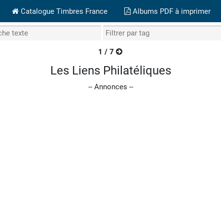
Catalogue Timbres France
Albums PDF à imprimer
1 / 7
page suivante
Les Liens Philatéliques
-- Annonces --