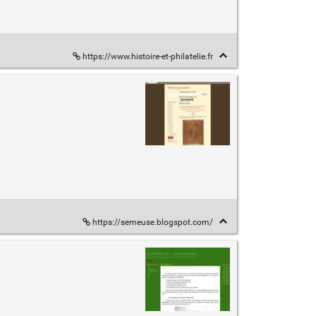
https://www.histoire-et-philatelie.fr
https://semeuse.blogspot.com/