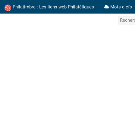
Philatimbre : Les liens web Philatéliques
Mots clefs