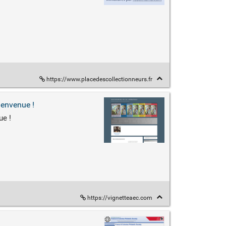
https://www.placedescollectionneurs.fr
ienvenue !
ue !
https://vignetteaec.com