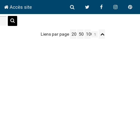
Accès site
Liens par page
20
50
100