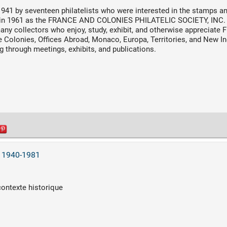
41 by seventeen philatelists who were interested in the stamps an
d in 1961 as the FRANCE AND COLONIES PHILATELIC SOCIETY, INC. (
ny collectors who enjoy, study, exhibit, and otherwise appreciate F
the Colonies, Offices Abroad, Monaco, Europa, Territories, and New I
g through meetings, exhibits, and publications.
ce 1940-1981
ontexte historique